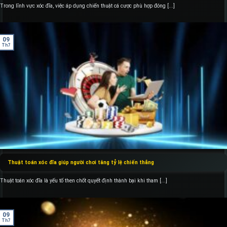
Trong lĩnh vực xóc đĩa, việc áp dụng chiến thuật cá cược phù hợp đóng [...]
09
Th7
Thuật toán xóc đĩa giúp người chơi tăng tỷ lệ chiến thắng
Thuật toán xóc đĩa là yếu tố then chốt quyết định thành bại khi tham [...]
09
Th7