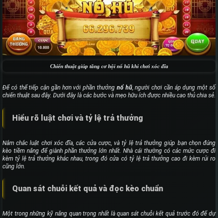
Chiến thuật giúp tăng cơ hội nổ hũ khi chơi xóc đĩa
Để có thể tiếp cận gần hơn với phần thưởng
nổ hũ
, người chơi cần áp dụng một số
chiến thuật sau đây. Dưới đây là các bước và mẹo hữu ích được nhiều cao thủ chia sẻ.
Hiểu rõ luật chơi và tỷ lệ trả thưởng
Nắm chắc luật chơi xóc đĩa, các cửa cược, và tỷ lệ trả thưởng giúp bạn chọn đúng
kèo tiềm năng để giành phần thưởng lớn nhất. Nhà cái thường có các mức cược đi
kèm tỷ lệ trả thưởng khác nhau, trong đó cửa có tỷ lệ trả thưởng cao đi kèm rủi ro
cũng lớn.
Quan sát chuỗi kết quả và đọc kèo chuẩn
Một trong những kỹ năng quan trọng nhất là quan sát chuỗi kết quả trước đó để dự