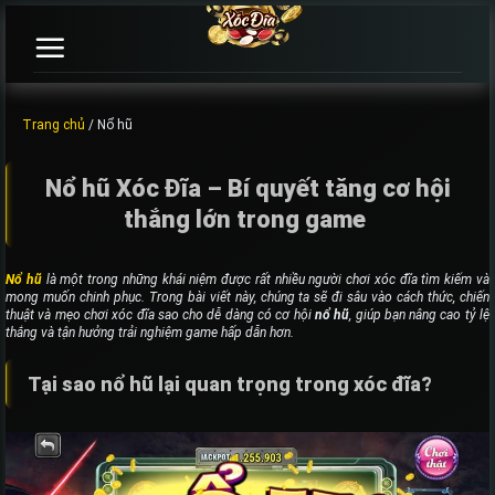
Chuyển
đến
nội
dung
Trang chủ
/
Nổ hũ
Nổ hũ Xóc Đĩa – Bí quyết tăng cơ hội
thắng lớn trong game
Nổ hũ
là một trong những khái niệm được rất nhiều người chơi xóc đĩa tìm kiếm và
mong muốn chinh phục. Trong bài viết này, chúng ta sẽ đi sâu vào cách thức, chiến
thuật và mẹo chơi xóc đĩa sao cho dễ dàng có cơ hội
nổ hũ
, giúp bạn nâng cao tỷ lệ
thắng và tận hưởng trải nghiệm game hấp dẫn hơn.
Tại sao nổ hũ lại quan trọng trong xóc đĩa?