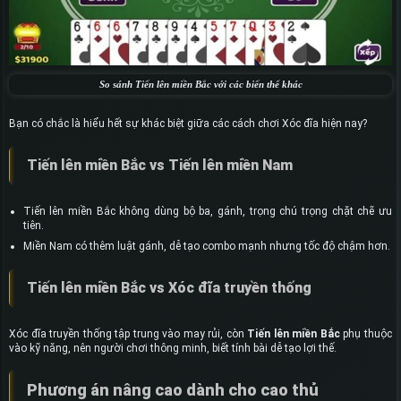
So sánh Tiến lên miền Bắc với các biến thể khác
Bạn có chắc là hiểu hết sự khác biệt giữa các cách chơi Xóc đĩa hiện nay?
Tiến lên miền Bắc vs Tiến lên miền Nam
Tiến lên miền Bắc không dùng bộ ba, gánh, trọng chú trọng chặt chẽ ưu
tiên.
Miền Nam có thêm luật gánh, dễ tạo combo mạnh nhưng tốc độ chậm hơn.
Tiến lên miền Bắc vs Xóc đĩa truyền thống
Xóc đĩa truyền thống tập trung vào may rủi, còn
Tiến lên miền Bắc
phụ thuộc
vào kỹ năng, nên người chơi thông minh, biết tính bài dễ tạo lợi thế.
Phương án nâng cao dành cho cao thủ