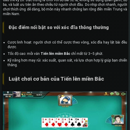
đầu thế kỷ 20. Đặc trưng là chơi với bộ bài 52 lá, không sử dụng quân gánh, bộ
ba, và luật ưu tiên ăn theo chiều từ người chơi đầu. Do nhịp chơi nhanh, người
chơi thích ứng dễ dàng, bộ môn này nhanh chóng lan rộng đến miền Trung và
miền Nam.
Đặc điểm nổi bật so với xóc đĩa thông thường
Cược linh hoạt: người chơi có thể cược theo vòng, xóc đĩa hay lật bài đều
được.
Tốc độ cao: mỗi ván
Tiến lên miền Bắc
chỉ mất từ 3–5 phút.
Kỹ năng hơn may rủi: xác suất, quan sát, và lựa chọn hợp lý giúp bạn chiến
thắng.
Luật chơi cơ bản của Tiến lên miền Bắc