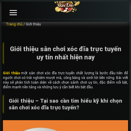
Chuyển
đến
nội
dung
Trang chủ
/
Giới thiệu
Giới thiệu sân chơi xóc đĩa trực tuyến
uy tín nhất hiện nay
Giới thiệu
một sân chơi xóc đĩa trực tuyến chất lượng là bước đầu tiên để
người chơi có trải nghiệm mượt mà, công bằng và sinh lời bền vững. Bài viết
này sẽ phân tích toàn diện về cách chọn sảnh chơi uy tín, đặc điểm nổi bật,
điểm mạnh nền tảng và những lưu ý cần biết khi bắt đầu.
Giới thiệu – Tại sao cần tìm hiểu kỹ khi chọn
sân chơi xóc đĩa trực tuyến?