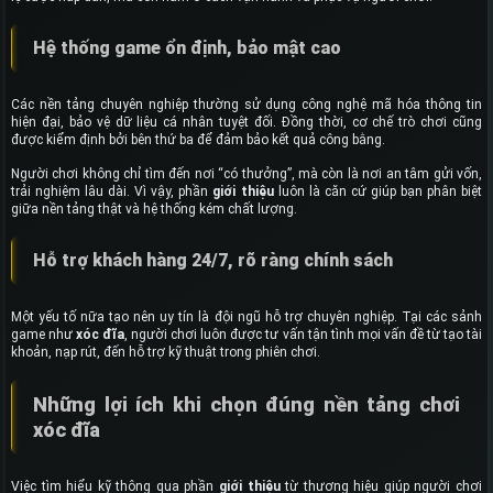
Hệ thống game ổn định, bảo mật cao
Các nền tảng chuyên nghiệp thường sử dụng công nghệ mã hóa thông tin
hiện đại, bảo vệ dữ liệu cá nhân tuyệt đối. Đồng thời, cơ chế trò chơi cũng
được kiểm định bởi bên thứ ba để đảm bảo kết quả công bằng.
Người chơi không chỉ tìm đến nơi “có thưởng”, mà còn là nơi an tâm gửi vốn,
trải nghiệm lâu dài. Vì vậy, phần
giới thiệu
luôn là căn cứ giúp bạn phân biệt
giữa nền tảng thật và hệ thống kém chất lượng.
Hỗ trợ khách hàng 24/7, rõ ràng chính sách
Một yếu tố nữa tạo nên uy tín là đội ngũ hỗ trợ chuyên nghiệp. Tại các sảnh
game như
xóc đĩa
, người chơi luôn được tư vấn tận tình mọi vấn đề từ tạo tài
khoản, nạp rút, đến hỗ trợ kỹ thuật trong phiên chơi.
Những lợi ích khi chọn đúng nền tảng chơi
xóc đĩa
Việc tìm hiểu kỹ thông qua phần
giới thiệu
từ thương hiệu giúp người chơi