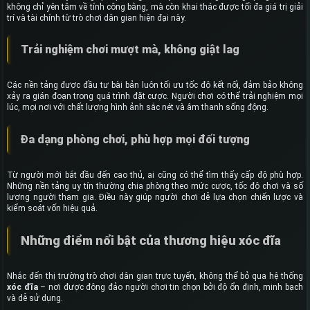
không chỉ yên tâm về tính công bằng, mà còn khai thác được tối đa giá trị giải
trí và tài chính từ trò chơi dân gian hiện đại này.
Trải nghiệm chơi mượt mà, không giật lag
Các nền tảng được đầu tư bài bản luôn tối ưu tốc độ kết nối, đảm bảo không
xảy ra gián đoạn trong quá trình đặt cược. Người chơi có thể trải nghiệm mọi
lúc, mọi nơi với chất lượng hình ảnh sắc nét và âm thanh sống động.
Đa dạng phòng chơi, phù hợp mọi đối tượng
Từ người mới bắt đầu đến cao thủ, ai cũng có thể tìm thấy cấp độ phù hợp.
Những nền tảng uy tín thường chia phòng theo mức cược, tốc độ chơi và số
lượng người tham gia. Điều này giúp người chơi dễ lựa chọn chiến lược và
kiểm soát vốn hiệu quả.
Những điểm nổi bật của thương hiệu xóc đĩa
Nhắc đến thị trường trò chơi dân gian trực tuyến, không thể bỏ qua hệ thống
xóc đĩa
– nơi được đông đảo người chơi tin chọn bởi độ ổn định, minh bạch
và dễ sử dụng.