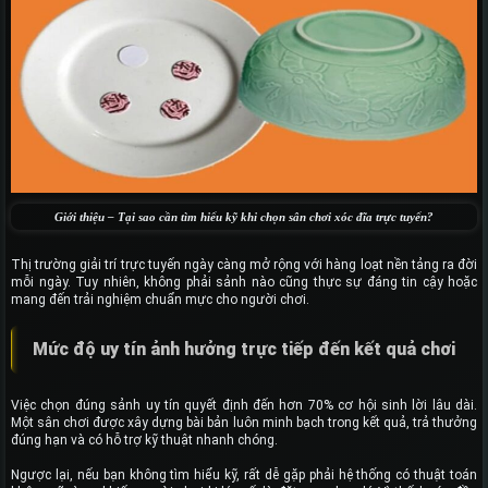
Giới thiệu – Tại sao cần tìm hiểu kỹ khi chọn sân chơi xóc đĩa trực tuyến?
Thị trường giải trí trực tuyến ngày càng mở rộng với hàng loạt nền tảng ra đời
mỗi ngày. Tuy nhiên, không phải sảnh nào cũng thực sự đáng tin cậy hoặc
mang đến trải nghiệm chuẩn mực cho người chơi.
Mức độ uy tín ảnh hưởng trực tiếp đến kết quả chơi
Việc chọn đúng sảnh uy tín quyết định đến hơn 70% cơ hội sinh lời lâu dài.
Một sân chơi được xây dựng bài bản luôn minh bạch trong kết quả, trả thưởng
đúng hạn và có hỗ trợ kỹ thuật nhanh chóng.
Ngược lại, nếu bạn không tìm hiểu kỹ, rất dễ gặp phải hệ thống có thuật toán