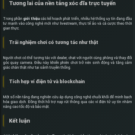
Tương lai của nền tảng xóc đĩa trực tuyến
Trong phần
giới thiệu
các kế hoạch phát triển, nhiều hệ thống uy tín đang đầu
tư mạnh vào công nghệ mới như livestream, thực tế ảo và cá cược theo thời
gian thực.
Trải nghiệm chơi có tương tác như thật
Người chơi có thể tương tác với dealer, chat với người cùng phòng và thay đổi
góc quay camera. Điều này khiến phiên chơi trở nên sinh động và tăng cảm
giác chân thật như tại sảnh truyền thống.
Tích hợp ví điện tử và blockchain
Một số nền tảng đang nghiên cứu áp dụng công nghệ chuỗi khối để minh bạch
hóa giao dịch. Đồng thời hỗ trợ nạp rút thông qua các ví điện tử uy tín nhằm
nâng cao tốc độ và bảo mật.
Kết luận