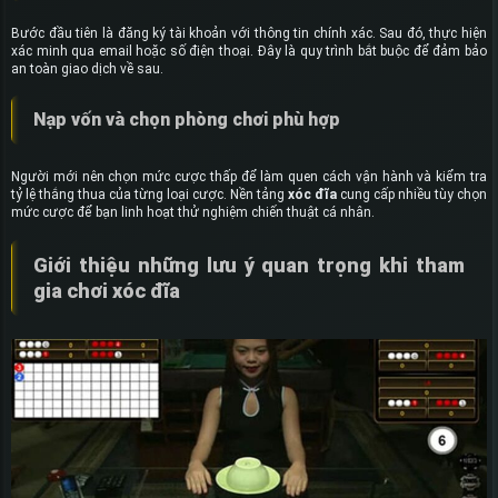
Bước đầu tiên là đăng ký tài khoản với thông tin chính xác. Sau đó, thực hiện
xác minh qua email hoặc số điện thoại. Đây là quy trình bắt buộc để đảm bảo
an toàn giao dịch về sau.
Nạp vốn và chọn phòng chơi phù hợp
Người mới nên chọn mức cược thấp để làm quen cách vận hành và kiểm tra
tỷ lệ thắng thua của từng loại cược. Nền tảng
xóc đĩa
cung cấp nhiều tùy chọn
mức cược để bạn linh hoạt thử nghiệm chiến thuật cá nhân.
Giới thiệu những lưu ý quan trọng khi tham
gia chơi xóc đĩa