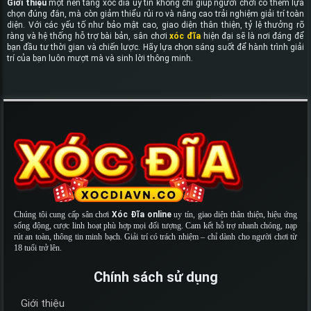
Giới thiệu
một nền tảng xóc đĩa uy tín không chỉ giúp người chơi có thêm lựa
chọn đúng đắn, mà còn giảm thiểu rủi ro và nâng cao trải nghiệm giải trí toàn
diện. Với các yếu tố như bảo mật cao, giao diện thân thiện, tỷ lệ thưởng rõ
ràng và hệ thống hỗ trợ bài bản, sân chơi
xóc đĩa
hiện đại sẽ là nơi đáng để
bạn đầu tư thời gian và chiến lược. Hãy lựa chọn sáng suốt để hành trình giải
trí của bạn luôn mượt mà và sinh lời thông minh.
Chúng tôi cung cấp sân chơi
Xóc Đĩa online
uy tín, giao diện thân thiện, hiệu ứng
sống động, cược linh hoạt phù hợp mọi đối tượng. Cam kết hỗ trợ nhanh chóng, nạp
rút an toàn, thông tin minh bạch. Giải trí có trách nhiệm – chỉ dành cho người chơi từ
18 tuổi trở lên.
Chính sách sử dụng
Giới thiệu